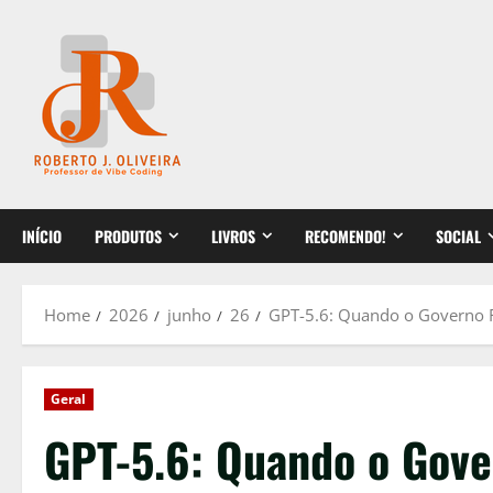
Skip
to
content
INÍCIO
PRODUTOS
LIVROS
RECOMENDO!
SOCIAL
Home
2026
junho
26
GPT-5.6: Quando o Governo F
Geral
GPT-5.6: Quando o Gove