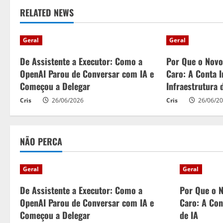
t
RELATED NEWS
i
n
Geral
Geral
u
De Assistente a Executor: Como a
Por Que o Nov
OpenAI Parou de Conversar com IA e
Caro: A Conta I
e
Começou a Delegar
Infraestrutura 
R
Cris
26/06/2026
Cris
26/06/2
e
NÃO PERCA
a
d
Geral
Geral
i
De Assistente a Executor: Como a
Por Que o 
OpenAI Parou de Conversar com IA e
Caro: A Cont
n
Começou a Delegar
de IA