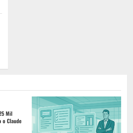
25 Mil
o o Claude