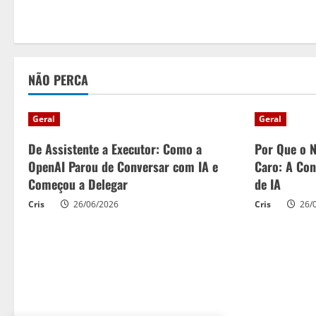
n
g
NÃO PERCA
Geral
Geral
De Assistente a Executor: Como a
Por Que o 
OpenAI Parou de Conversar com IA e
Caro: A Cont
Começou a Delegar
de IA
Cris
26/06/2026
Cris
26/