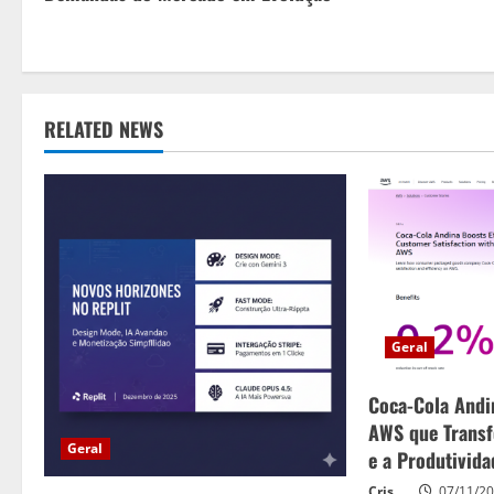
n
t
i
RELATED NEWS
n
u
e
R
e
Geral
a
Coca-Cola Andi
AWS que Transf
d
Geral
e a Produtivid
i
Cris
07/11/2