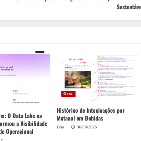
Sustentáve
Geral
Histórico de Intoxicações por
na: O Data Lake na
Metanol em Bebidas
ormou a Visibilidade
Cris
30/09/2025
ade Operacional
025