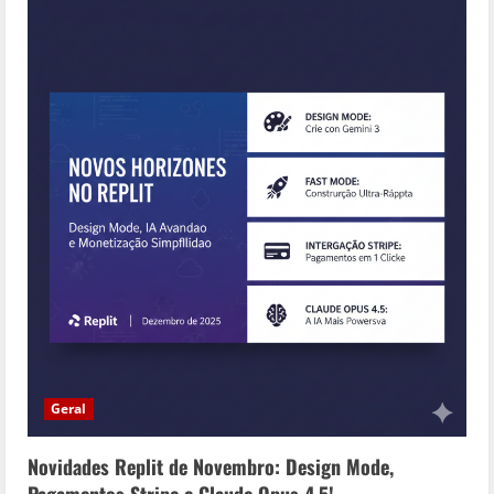
R
e
a
d
i
n
g
Geral
Novidades Replit de Novembro: Design Mode,