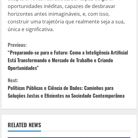
oportunidades inéditas, capazes de desbravar
horizontes antes inimagináveis, e, com isso,
construir uma trajetória que realmente seja a sua,
única e significativa.
C
Previous:
“Preparando-se para o Futuro: Como a Inteligência Artificial
o
Está Transformando o Mercado de Trabalho e Criando
Oportunidades”
n
Next:
t
Políticas Públicas e Ciência de Dados: Caminhos para
i
Soluções Justas e Eficientes na Sociedade Contemporânea
n
u
RELATED NEWS
e