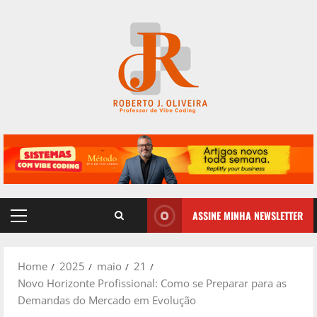
Skip
to
content
ASSINE MINHA NEWSLETTER
Primary
Menu
Home
2025
maio
21
Novo Horizonte Profissional: Como se Preparar para as
Demandas do Mercado em Evolução