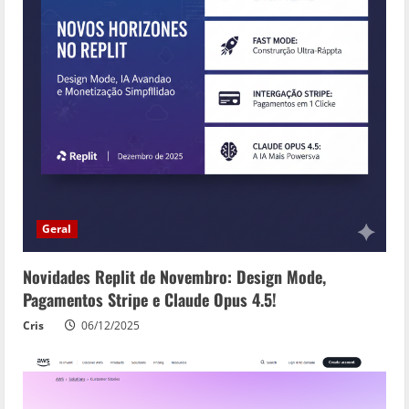
a
d
i
n
g
Geral
Novidades Replit de Novembro: Design Mode,
Pagamentos Stripe e Claude Opus 4.5!
Cris
06/12/2025