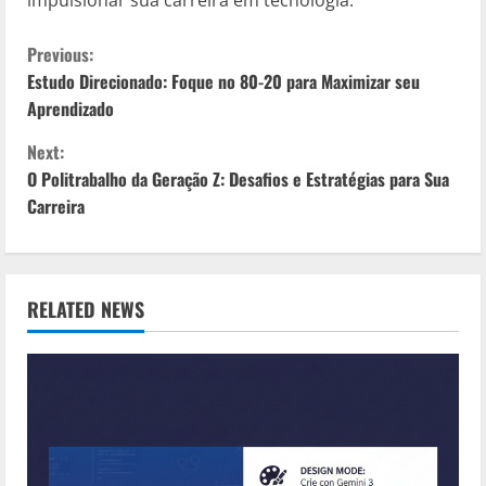
C
Previous:
Estudo Direcionado: Foque no 80-20 para Maximizar seu
o
Aprendizado
n
Next:
O Politrabalho da Geração Z: Desafios e Estratégias para Sua
t
Carreira
i
n
RELATED NEWS
u
e
R
e