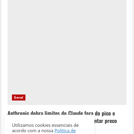
Geral
Anthropic dobra limites do Claude fora do pico e
libera contexto de 1M tokens sem aumentar preco
Utilizamos cookies essenciais de
Cris
16/03/2026
acordo com a nossa
Política de