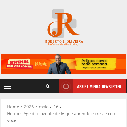
Skip
to
content
ASSINE MINHA NEWSLETTER
Primary
Menu
Home
2026
maio
16
Hermes Agent: o agente de IA que aprende e cresce com
voce