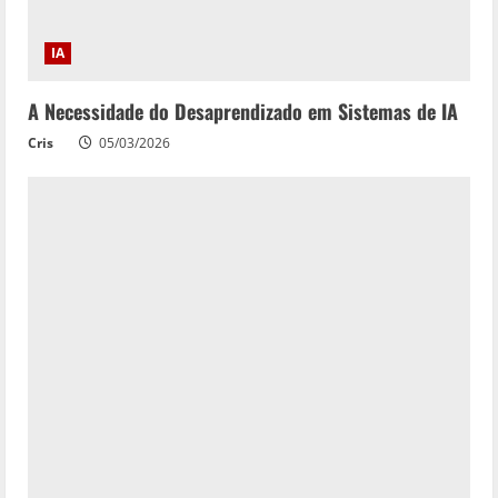
i
n
IA
g
A Necessidade do Desaprendizado em Sistemas de IA
Cris
05/03/2026