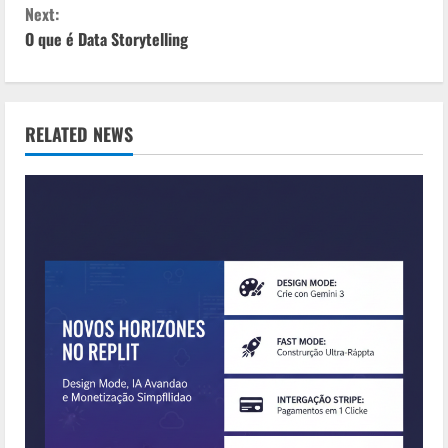
C
Next:
o
O que é Data Storytelling
n
t
RELATED NEWS
i
n
u
e
R
e
a