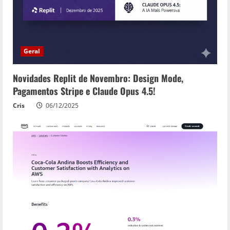
d
i
n
Geral
g
Novidades Replit de Novembro: Design Mode,
Pagamentos Stripe e Claude Opus 4.5!
Cris
06/12/2025