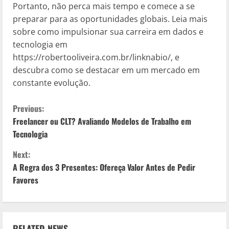
Portanto, não perca mais tempo e comece a se
preparar para as oportunidades globais. Leia mais
sobre como impulsionar sua carreira em dados e
tecnologia em
https://robertooliveira.com.br/linknabio/, e
descubra como se destacar em um mercado em
constante evolução.
C
Previous:
Freelancer ou CLT? Avaliando Modelos de Trabalho em
o
Tecnologia
n
Next:
A Regra dos 3 Presentes: Ofereça Valor Antes de Pedir
t
Favores
i
n
RELATED NEWS