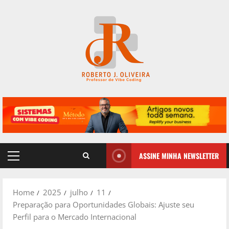
Skip
to
content
ASSINE MINHA NEWSLETTER
Primary
Menu
Home
2025
julho
11
Preparação para Oportunidades Globais: Ajuste seu
Perfil para o Mercado Internacional