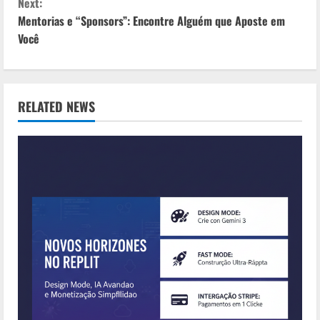
Next:
n
Mentorias e “Sponsors”: Encontre Alguém que Aposte em
Você
t
i
n
RELATED NEWS
u
e
R
e
a
d