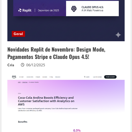
i
n
g
Geral
Novidades Replit de Novembro: Design Mode,
Pagamentos Stripe e Claude Opus 4.5!
Cris
06/12/2025