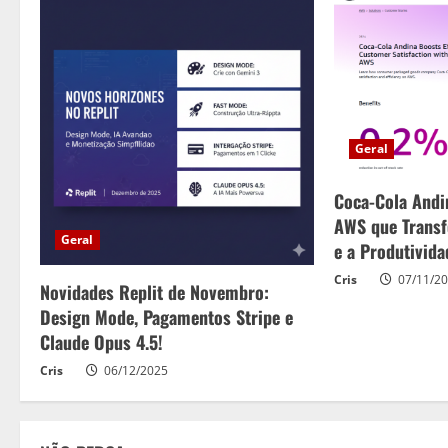
n
u
e
R
Geral
e
Coca-Cola Andi
a
AWS que Transf
Geral
e a Produtivid
d
Cris
07/11/2
Novidades Replit de Novembro:
i
Design Mode, Pagamentos Stripe e
n
Claude Opus 4.5!
Cris
06/12/2025
g