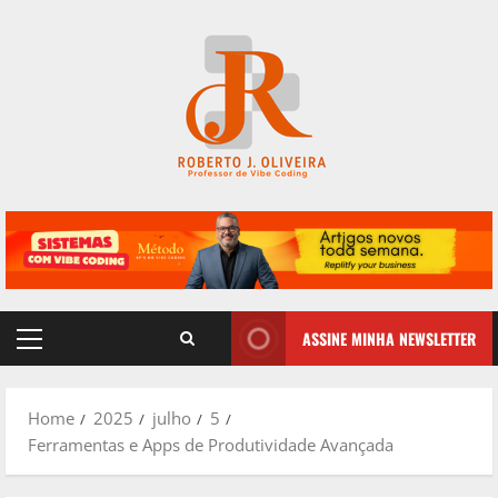
Skip
to
content
ASSINE MINHA NEWSLETTER
Primary
Menu
Home
2025
julho
5
Ferramentas e Apps de Produtividade Avançada